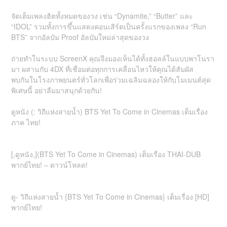
จัดเต็มเพลงฮิตทั้งหมดของวง เช่น “Dynamite,” “Butter” และ
“IDOL” รวมทั้งการขึ้นแสดงคอนเสิร์ตเป็นครั้งแรกของเพลง “Run
BTS” จากอัลบัม Proof อัลบัมใหม่ล่าสุดของวง
ถ่ายทำในระบบ ScreenX คุณจึงมองเห็นได้ทั้งฮอลล์ในแบบพาโนรา
มา ผสานกับ 4DX ที่เชื่อมต่อทุกการเคลื่อนไหวให้คุณได้สัมผัส
พบกันในโรงภาพยนตร์ทั่วโลกเพื่อร่วมเฉลิมฉลองให้กับโมเมนต์สุด
พิเศษนี้ อย่าลืมมาสนุกด้วยกัน!
ดูหนัง (: วิถีแห่งสายน้ำ) BTS Yet To Come in Cinemas เต็มเรื่อง
ภาค ไทย!
[,ดูหนัง,](BTS Yet To Come in Cinemas) เต็มเรื่อง THAI-DUB
พากย์ไทย! – ดาวน์โหลด!
ดู- วิถีแห่งสายน้ำ {BTS Yet To Come in Cinemas} เต็มเรื่อง [HD]
พากย์ไทย!