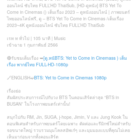
ออนไลน์ ซับไทย FULL’HD ThaiSub, [HD-ดูหนัง] BTS Yet To
Come in Cinemas () เต็มเรื่อง 2023 – ดูหนังออนไลน์ | ภาพยนตร์
ไทยออนไลน์ฟรี, ดู – BTS Yet To Come in Cinemas /เต็มเรื่อง
2023~4K ดูหนังออนไลน์ ซับไทย FULL’HD ThaiSub
เรท ท ทั่วไป | 105 นาที | Music
เข้าฉาย 1 กุมภาพันธ์ 2566
🔴รับชมเต็มเรื่อง ➥
[ดู.หนัBTS: Yet to Come in Cinemass ) เต็ม
เรื่อง พากย์ไทย FULL-HD-1080p
🔗ENGLISH➫
BTS: Yet to Come in Cinemas 1080p
เรื่องย่อ
สัมผัสประสบการณ์ไปกับวง BTS ในคอนเสิร์ตล่าสุด “BTS in
BUSAN” ในโรงภาพยนตร์เท่านั้น!
สนุกไปกับ RM, Jin, SUGA, j-hope, Jimin, V และ Jung Kook ใน
ตอนพิเศษสำหรับภาพยนตร์โดยเฉพาะ ตัดต่อและรีมิกซ์ใหม่สำหรับ
จอขนาดใหญ่ รวบรวมมุมโคลสอัพเก๋ๆ และมุมมองแบบที่คุณไม่เคย
เห็นมาก่อนจากทั้งคอนเสิร์ต